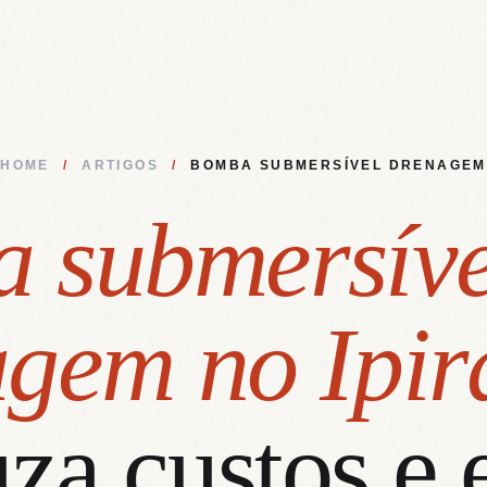
HOME
/
ARTIGOS
/
BOMBA SUBMERSÍVEL DRENAGEM
 submersíve
gem no Ipir
za custos e 