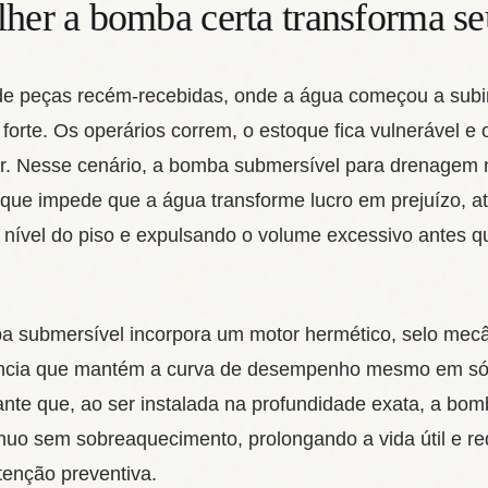
lher a bomba certa transforma se
de peças recém‑recebidas, onde a água começou a sub
forte. Os operários correm, o estoque fica vulnerável e 
. Nesse cenário, a bomba submersível para drenagem n
 que impede que a água transforme lucro em prejuízo, 
nível do piso e expulsando o volume excessivo antes que
a submersível incorpora um motor hermético, selo mecâ
ciência que mantém a curva de desempenho mesmo em só
te que, ao ser instalada na profundidade exata, a bom
tínuo sem sobreaquecimento, prolongando a vida útil e r
enção preventiva.