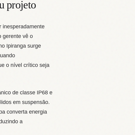
u projeto
ir inesperadamente
o gerente vê o
o Ipiranga surge
atuando
 o nível crítico seja
nico de classe IP68 e
lidos em suspensão.
ba converta energia
eduzindo a