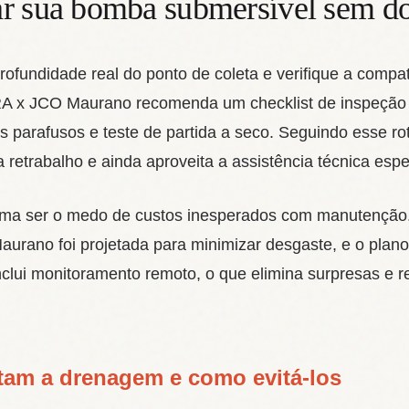
r sua bomba submersível sem do
ofundidade real do ponto de coleta e verifique a compat
A x JCO Maurano recomenda um checklist de inspeção qu
s parafusos e teste de partida a seco. Seguindo esse rot
ta retrabalho e ainda aproveita a assistência técnica es
uma ser o medo de custos inesperados com manutenção.
urano foi projetada para minimizar desgaste, e o pla
inclui monitoramento remoto, o que elimina surpresas e 
tam a drenagem e como evitá‑los