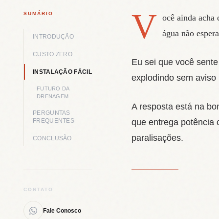
V
SUMÁRIO
ocê ainda acha 
água não espera
INTRODUÇÃO
CUSTO ZERO
Eu sei que você sente
INSTALAÇÃO FÁCIL
explodindo sem aviso 
FUTURO DA
DRENAGEM
A resposta está na b
PERGUNTAS
FREQUENTES
que entrega potência c
paralisações.
CONCLUSÃO
CONTATO
Fale Conosco