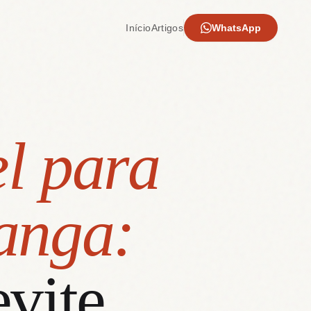
Início
Artigos
WhatsApp
l para
anga:
evite