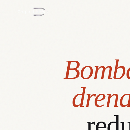
Bomba
drena
redu