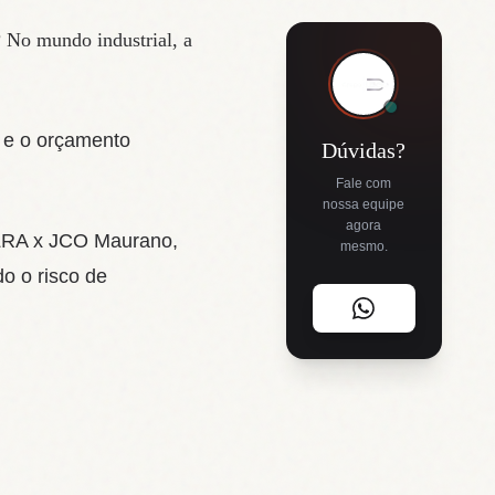
? No mundo industrial, a
a e o orçamento
Dúvidas?
Fale com
nossa equipe
agora
 LRA x JCO Maurano,
mesmo.
do o risco de