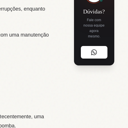
errupções, enquanto
Dúvidas?
Fale com
nossa equipe
agora
s com uma manutenção
mesmo.
 Recentemente, uma
 bomba.