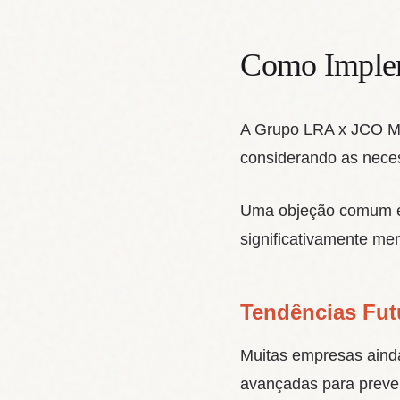
Como Implem
A Grupo LRA x JCO Ma
considerando as nece
Uma objeção comum é 
significativamente me
Tendências Futu
Muitas empresas ainda
avançadas para preve