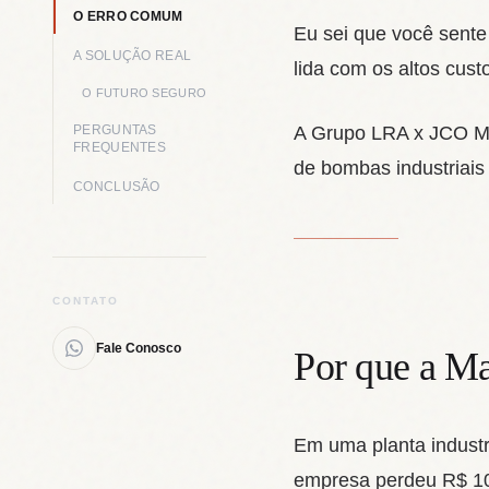
O ERRO COMUM
Eu sei que você sent
A SOLUÇÃO REAL
lida com os altos cus
O FUTURO SEGURO
PERGUNTAS
A Grupo LRA x JCO Ma
FREQUENTES
de bombas industriais 
CONCLUSÃO
CONTATO
Fale Conosco
Por que a Ma
Em uma planta indust
empresa perdeu R$ 10