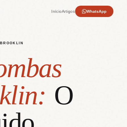
Início
Artigos
WhatsApp
 BROOKLIN
ombas
klin:
O
ido